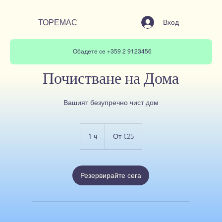
ТОРЕМАС
Вход
Обадете се +359 2 9123456
Почистване на Дома
Вашият безупречно чист дом
От
€25
1 ч
1
От €25
Резервирайте сега